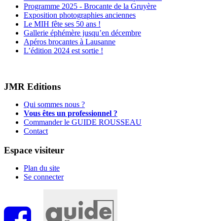
Programme 2025 - Brocante de la Gruyère
Exposition photographies anciennes
Le MIH fête ses 50 ans !
Gallerie éphémère jusqu’en décembre
Apéros brocantes à Lausanne
L’édition 2024 est sortie !
JMR Editions
Qui sommes nous ?
Vous êtes un professionnel ?
Commander le GUIDE ROUSSEAU
Contact
Espace visiteur
Plan du site
Se connecter