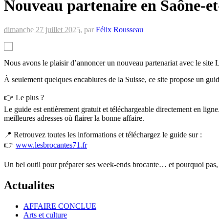
Nouveau partenaire en Saône-et
dimanche 27 juillet 2025
,
par
Félix Rousseau
Nous avons le plaisir d’annoncer un nouveau partenariat avec le site 
À seulement quelques encablures de la Suisse, ce site propose un gui
👉 Le plus ?
Le guide est entièrement gratuit et téléchargeable directement en lign
meilleures adresses où flairer la bonne affaire.
📍 Retrouvez toutes les informations et téléchargez le guide sur :
👉
www.lesbrocantes71.fr
Un bel outil pour préparer ses week-ends brocante… et pourquoi pas, fai
Actualites
AFFAIRE CONCLUE
Arts et culture